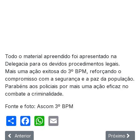
Todo o material apreendido foi apresentado na
Delegacia para os devidos procedimentos legais.
Mais uma ação exitosa do 3º BPM, reforçando o
compromisso com a segurança e a paz da população.
Parabéns aos policiais por mais uma ação eficaz no
combate a criminalidade.
Fonte e foto: Ascom 3º BPM
Share
Facebook
WhatsApp
Email
Artigo anterior: Equipe da Rocam do 3º BPM cumpre mandado 
Próximo artigo
Anterior
Próximo