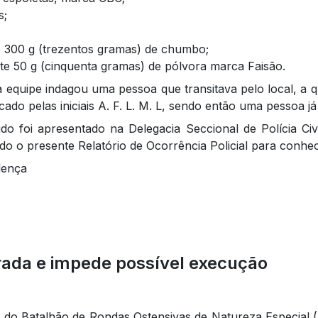
s;
 300 g (trezentos gramas) de chumbo;
e 50 g (cinquenta gramas) de pólvora marca Faisão.
a equipe indagou uma pessoa que transitava pelo local, a qu
ado pelas iniciais A. F. L. M. L, sendo então uma pessoa j
ido foi apresentado na Delegacia Seccional de Polícia Ci
ado o presente Relatório de Ocorrência Policial para conh
lença
ada e impede possível execução
eio do Batalhão de Rondas Ostensivas de Natureza Especial