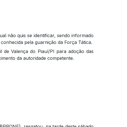
al não quis se identificar, sendo informado
á conhecida pela guarnição da Força Tática.
vil de Valença do Piauí/PI para adoção das
ecimento da autoridade competente.
 (BPRONE), resgatou, na tarde deste sábado