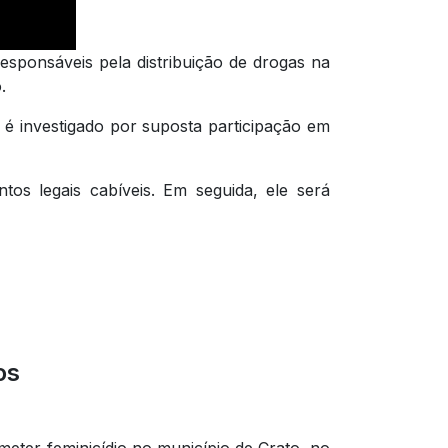
esponsáveis pela distribuição de drogas na
.
é investigado por suposta participação em
tos legais cabíveis. Em seguida, ele será
os
meter feminicídio no município de Crato, no