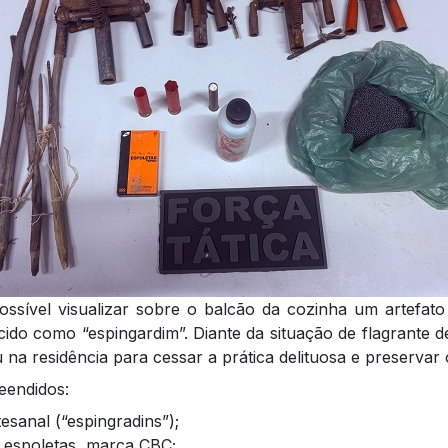
possível visualizar sobre o balcão da cozinha um artefat
do como “espingardim”. Diante da situação de flagrante d
na residência para cessar a prática delituosa e preservar 
eendidos:
esanal (“espingradins”);
) espoletas, marca CBC;