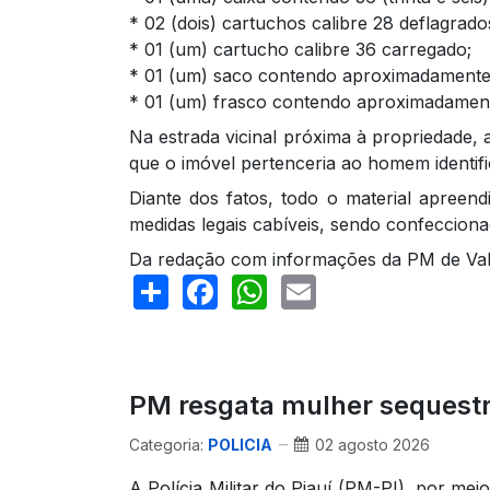
* 02 (dois) cartuchos calibre 28 deflagrado
* 01 (um) cartucho calibre 36 carregado;
* 01 (um) saco contendo aproximadamente
* 01 (um) frasco contendo aproximadament
Na estrada vicinal próxima à propriedade, 
que o imóvel pertenceria ao homem identific
Diante dos fatos, todo o material apreend
medidas legais cabíveis, sendo confeccion
Da redação com informações da PM de Va
Share
Facebook
WhatsApp
Email
PM resgata mulher sequestr
Categoria:
POLICIA
02 agosto 2026
A Polícia Militar do Piauí (PM-PI), por m