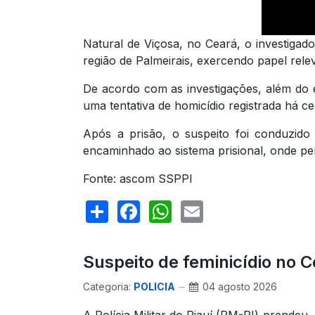
Natural de Viçosa, no Ceará, o investigad
região de Palmeirais, exercendo papel rele
De acordo com as investigações, além do 
uma tentativa de homicídio registrada há ce
Após a prisão, o suspeito foi conduzido 
encaminhado ao sistema prisional, onde pe
Fonte: ascom SSPPI
Share
Facebook
WhatsApp
Email
Suspeito de feminicídio no C
Categoria:
POLICIA
04 agosto 2026
A Polícia Militar do Piauí (PM-PI) prendeu