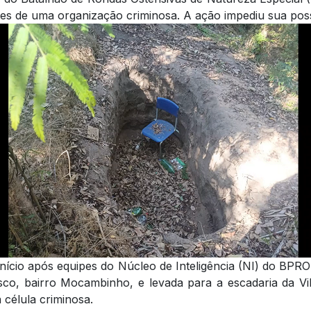
tes de uma organização criminosa. A ação impediu sua pos
nício após equipes do Núcleo de Inteligência (NI) do BPR
sco, bairro Mocambinho, e levada para a escadaria da Vi
célula criminosa.