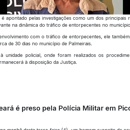
o é apontado pelas investigações como um dos principais r
vante na dinâmica do tráfico de entorpecentes no município
envolvimento com o tráfico de entorpecentes, ele também 
rca de 30 dias no município de Palmeirais.
à unidade policial, onde foram realizados os procedimen
rmanecerá à disposição da Justiça.
eará é preso pela Polícia Militar em Pic
, na manhã desta terça-feira (4), um homem suspeito de co