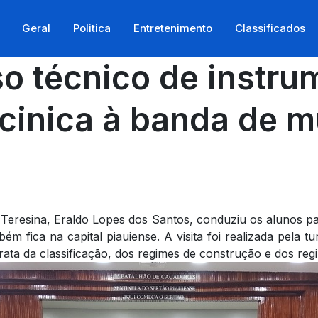
Geral
Politica
Entretenimento
Classificados
o técnico de instru
écinica à banda de 
eresina, Eraldo Lopes dos Santos, conduziu os alunos pa
ém fica na capital piauiense. A visita foi realizada pela 
trata da classificação, dos regimes de construção e dos reg