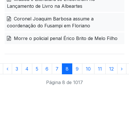
Lançamento de Livro na Albeartes
Coronel Joaquim Barbosa assume a
coordenação do Fusampi em Floriano
Morre o policial penal Érico Brito de Melo Filho
3
4
5
6
7
8
9
10
11
12
Página 8 de 1017